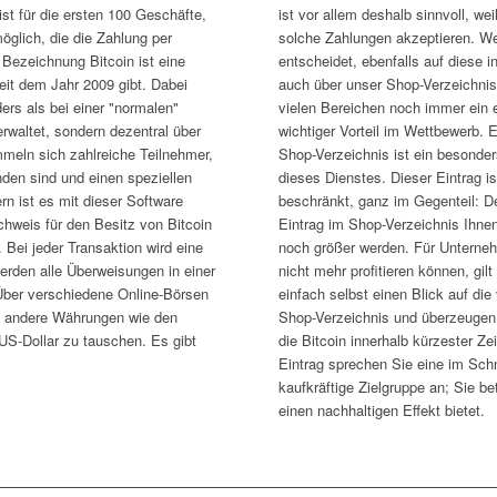
st für die ersten 100 Geschäfte,
ist vor allem deshalb sinnvoll, w
glich, die die Zahlung per
solche Zahlungen akzeptieren. We
 Bezeichnung Bitcoin ist eine
entscheidet, ebenfalls auf diese 
seit dem Jahr 2009 gibt. Dabei
auch über unser Shop-Verzeichnis 
ers als bei einer "normalen"
vielen Bereichen noch immer ein 
rwaltet, sondern dezentral über
wichtiger Vorteil im Wettbewerb. 
meln sich zahlreiche Teilnehmer,
Shop-Verzeichnis ist ein besonde
nden sind und einen speziellen
dieses Dienstes. Dieser Eintrag is
rn ist es mit dieser Software
beschränkt, ganz im Gegenteil: De
chweis für den Besitz von Bitcoin
Eintrag im Shop-Verzeichnis Ihnen
 Bei jeder Transaktion wird eine
noch größer werden. Für Unterne
erden alle Überweisungen in einer
nicht mehr profitieren können, gilt
Über verschiedene Online-Börsen
einfach selbst einen Blick auf di
en andere Währungen wie den
Shop-Verzeichnis und überzeugen 
US-Dollar zu tauschen. Es gibt
die Bitcoin innerhalb kürzester Zei
.
Eintrag sprechen Sie eine im Sch
kaufkräftige Zielgruppe an; Sie be
einen nachhaltigen Effekt bietet.