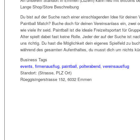
An unserem Standort in Emmen (Luzern) kann neu mit Bitcoins be
Lange Shop/Store Beschreibung
Du bist auf der Suche nach einer einschlagenden Idee für deinen
Paintball Match? Buche doch für deinen Vereinsanlass ein, zwei o
wie viele ihr seid. Paintball ist die ideale Freizeitsportart für G
Alter spielt dabei fast keine Rolle. Jeder der auf der Suche ist na
uns richtig. Du hast die Möglichkeit dein eigenes Spielfeld zu buch
während des gesamten Aufenthaltes, du musst dich um nichts küm
Business Tags
events
,
firmenausflug
,
paintball
,
polterabend
,
vereinsausflug
Standort: (Strasse, PLZ Ort)
Rüeggisingerstrasse 152, 6032 Emmen