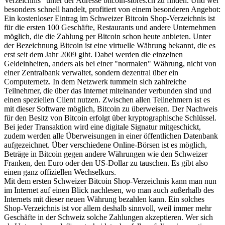
Verzeichnis" unter der Adresse bitcoin-stores.ch zu finden. Und wer
besonders schnell handelt, profitiert von einem besonderen Angebot:
Ein kostenloser Eintrag im Schweizer Bitcoin Shop-Verzeichnis ist
für die ersten 100 Geschäfte, Restaurants und andere Unternehmen
möglich, die die Zahlung per Bitcoin schon heute anbieten. Unter
der Bezeichnung Bitcoin ist eine virtuelle Währung bekannt, die es
erst seit dem Jahr 2009 gibt. Dabei werden die einzelnen
Geldeinheiten, anders als bei einer "normalen" Währung, nicht von
einer Zentralbank verwaltet, sondern dezentral über ein
Computernetz. In dem Netzwerk tummeln sich zahlreiche
Teilnehmer, die über das Internet miteinander verbunden sind und
einen speziellen Client nutzen. Zwischen allen Teilnehmern ist es
mit dieser Software möglich, Bitcoin zu überweisen. Der Nachweis
für den Besitz von Bitcoin erfolgt über kryptographische Schlüssel.
Bei jeder Transaktion wird eine digitale Signatur mitgeschickt,
zudem werden alle Überweisungen in einer öffentlichen Datenbank
aufgezeichnet. Über verschiedene Online-Börsen ist es möglich,
Beträge in Bitcoin gegen andere Währungen wie den Schweizer
Franken, den Euro oder den US-Dollar zu tauschen. Es gibt also
einen ganz offiziellen Wechselkurs.
Mit dem ersten Schweizer Bitcoin Shop-Verzeichnis kann man nun
im Internet auf einen Blick nachlesen, wo man auch außerhalb des
Internets mit dieser neuen Währung bezahlen kann. Ein solches
Shop-Verzeichnis ist vor allem deshalb sinnvoll, weil immer mehr
Geschäfte in der Schweiz solche Zahlungen akzeptieren. Wer sich