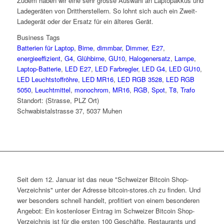
Zudem haben wir eine sehr grosse Auswahl an Laptopakkus und
Ladegeräten von Drittherstellern. So lohnt sich auch ein Zweit-
Ladegerät oder der Ersatz für ein älteres Gerät.
Business Tags
Batterien für Laptop
,
Birne
,
dimmbar
,
Dimmer
,
E27
,
energieeffizient
,
G4
,
Glühbirne
,
GU10
,
Halogenersatz
,
Lampe
,
Laptop-Batterie
,
LED E27
,
LED Farbregler
,
LED G4
,
LED GU10
,
LED Leuchtstoffröhre
,
LED MR16
,
LED RGB 3528
,
LED RGB
5050
,
Leuchtmittel
,
monochrom
,
MR16
,
RGB
,
Spot
,
T8
,
Trafo
Standort: (Strasse, PLZ Ort)
Schwabistalstrasse 37, 5037 Muhen
Seit dem 12. Januar ist das neue "Schweizer Bitcoin Shop-
Verzeichnis" unter der Adresse bitcoin-stores.ch zu finden. Und
wer besonders schnell handelt, profitiert von einem besonderen
Angebot: Ein kostenloser Eintrag im Schweizer Bitcoin Shop-
Verzeichnis ist für die ersten 100 Geschäfte, Restaurants und