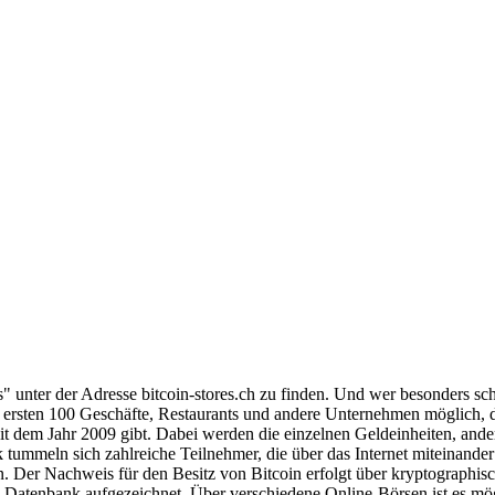
" unter der Adresse bitcoin-stores.ch zu finden. Und wer besonders sch
e ersten 100 Geschäfte, Restaurants und andere Unternehmen möglich, d
seit dem Jahr 2009 gibt. Dabei werden die einzelnen Geldeinheiten, and
tummeln sich zahlreiche Teilnehmer, die über das Internet miteinander
. Der Nachweis für den Besitz von Bitcoin erfolgt über kryptographisch
n Datenbank aufgezeichnet. Über verschiedene Online-Börsen ist es m