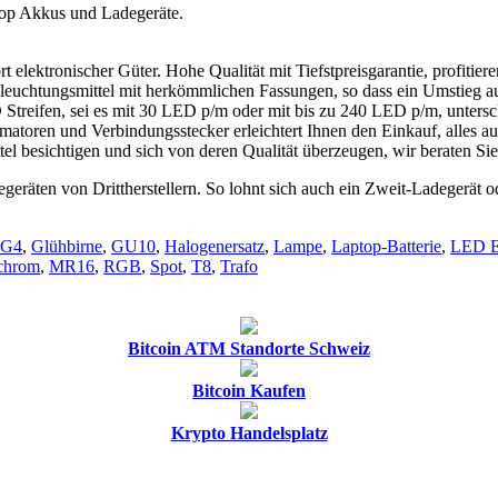
op Akkus und Ladegeräte.
rt elektronischer Güter. Hohe Qualität mit Tiefstpreisgarantie, profiti
uchtungsmittel mit herkömmlichen Fassungen, so dass ein Umstieg auf 
 Streifen, sei es mit 30 LED p/m oder mit bis zu 240 LED p/m, unters
atoren und Verbindungsstecker erleichtert Ihnen den Einkauf, alles a
esichtigen und sich von deren Qualität überzeugen, wir beraten Sie g
ten von Drittherstellern. So lohnt sich auch ein Zweit-Ladegerät oder
G4
,
Glühbirne
,
GU10
,
Halogenersatz
,
Lampe
,
Laptop-Batterie
,
LED 
chrom
,
MR16
,
RGB
,
Spot
,
T8
,
Trafo
Bitcoin ATM Standorte Schweiz
Bitcoin Kaufen
Krypto Handelsplatz