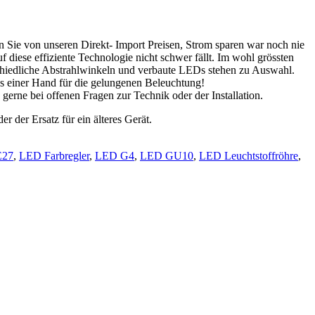
eren Sie von unseren Direkt- Import Preisen, Strom sparen war noch nie
diese effiziente Technologie nicht schwer fällt. Im wohl grössten
chiedliche Abstrahlwinkeln und verbaute LEDs stehen zu Auswahl.
us einer Hand für die gelungenen Beleuchtung!
erne bei offenen Fragen zur Technik oder der Installation.
 der Ersatz für ein älteres Gerät.
E27
,
LED Farbregler
,
LED G4
,
LED GU10
,
LED Leuchtstoffröhre
,