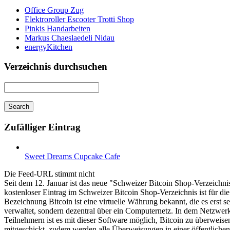
Office Group Zug
Elektroroller Escooter Trotti Shop
Pinkis Handarbeiten
Markus Chaeslaedeli Nidau
energyKitchen
Verzeichnis durchsuchen
Zufälliger Eintrag
Sweet Dreams Cupcake Cafe
Die Feed-URL stimmt nicht
Seit dem 12. Januar ist das neue "Schweizer Bitcoin Shop-Verzeichnis
kostenloser Eintrag im Schweizer Bitcoin Shop-Verzeichnis ist für di
Bezeichnung Bitcoin ist eine virtuelle Währung bekannt, die es erst 
verwaltet, sondern dezentral über ein Computernetz. In dem Netzwerk 
Teilnehmern ist es mit dieser Software möglich, Bitcoin zu überweisen
mitgeschickt, zudem werden alle Überweisungen in einer öffentliche