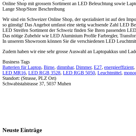
Online Shop mit grossem Sortiment an LED Beleuchtung sowie Lapt
Lange Shop/Store Beschreibung
Wir sind ein Schweizer Online Shop, der spezialisiert ist auf den Impo
so günstig! Das Angebot umfasst eine stetig wachsende Zahl LED Bele
LED Streifen Sortiment der Schweiz finden Sie Ihren passenden LED
Das nötige Zubehör wie LED Aluminium Profile Farbregler, Transform
In unserem Showroom können Sie die verschiedenen LED Leuchtmittel b
Zudem haben wir eine sehr grosse Auswahl an Laptopakkus und Ladegerä
Business Tags
Batterien für Laptop
,
Birne
,
dimmbar
,
Dimmer
,
E27
,
energieeffizient
,
LED MR16
,
LED RGB 3528
,
LED RGB 5050
,
Leuchtmittel
,
mono
Standort: (Strasse, PLZ Ort)
Schwabistalstrasse 37, 5037 Muhen
Neuste Einträge