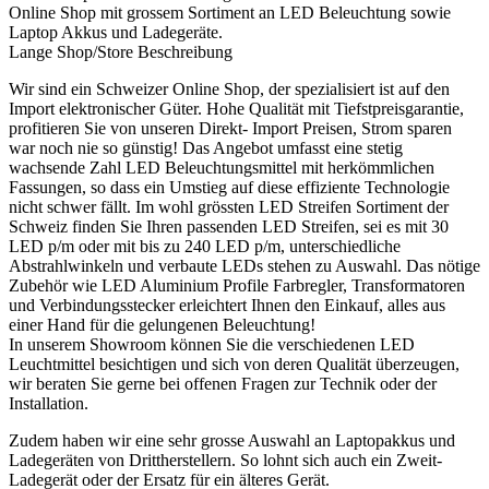
Online Shop mit grossem Sortiment an LED Beleuchtung sowie
Laptop Akkus und Ladegeräte.
Lange Shop/Store Beschreibung
Wir sind ein Schweizer Online Shop, der spezialisiert ist auf den
Import elektronischer Güter. Hohe Qualität mit Tiefstpreisgarantie,
profitieren Sie von unseren Direkt- Import Preisen, Strom sparen
war noch nie so günstig! Das Angebot umfasst eine stetig
wachsende Zahl LED Beleuchtungsmittel mit herkömmlichen
Fassungen, so dass ein Umstieg auf diese effiziente Technologie
nicht schwer fällt. Im wohl grössten LED Streifen Sortiment der
Schweiz finden Sie Ihren passenden LED Streifen, sei es mit 30
LED p/m oder mit bis zu 240 LED p/m, unterschiedliche
Abstrahlwinkeln und verbaute LEDs stehen zu Auswahl. Das nötige
Zubehör wie LED Aluminium Profile Farbregler, Transformatoren
und Verbindungsstecker erleichtert Ihnen den Einkauf, alles aus
einer Hand für die gelungenen Beleuchtung!
In unserem Showroom können Sie die verschiedenen LED
Leuchtmittel besichtigen und sich von deren Qualität überzeugen,
wir beraten Sie gerne bei offenen Fragen zur Technik oder der
Installation.
Zudem haben wir eine sehr grosse Auswahl an Laptopakkus und
Ladegeräten von Drittherstellern. So lohnt sich auch ein Zweit-
Ladegerät oder der Ersatz für ein älteres Gerät.