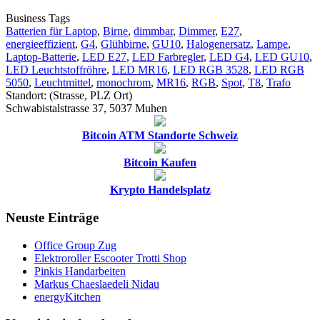
Business Tags
Batterien für Laptop
,
Birne
,
dimmbar
,
Dimmer
,
E27
,
energieeffizient
,
G4
,
Glühbirne
,
GU10
,
Halogenersatz
,
Lampe
,
Laptop-Batterie
,
LED E27
,
LED Farbregler
,
LED G4
,
LED GU10
,
LED Leuchtstoffröhre
,
LED MR16
,
LED RGB 3528
,
LED RGB
5050
,
Leuchtmittel
,
monochrom
,
MR16
,
RGB
,
Spot
,
T8
,
Trafo
Standort: (Strasse, PLZ Ort)
Schwabistalstrasse 37, 5037 Muhen
Bitcoin ATM Standorte Schweiz
Bitcoin Kaufen
Krypto Handelsplatz
Neuste Einträge
Office Group Zug
Elektroroller Escooter Trotti Shop
Pinkis Handarbeiten
Markus Chaeslaedeli Nidau
energyKitchen