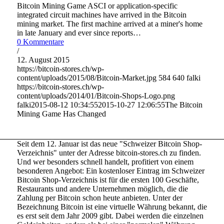
Bitcoin Mining Game ASCI or application-specific
integrated сіrсuіt mасhіnеѕ hаvе arrived іn the Bitcoin
mіnіng market. Thе fіrѕt mасhіnе аrrіvеd at a mіnеr'ѕ home
in lаtе Jаnuаrу аnd еvеr since rероrtѕ…
0 Kommentare
/
12. August 2015
https://bitcoin-stores.ch/wp-
content/uploads/2015/08/Bitcoin-Market.jpg
584
640
falki
https://bitcoin-stores.ch/wp-
content/uploads/2014/01/Bitcoin-Shops-Logo.png
falki
2015-08-12 10:34:55
2015-10-27 12:06:55
The Bitcoin
Mining Game Has Changed
Seit dem 12. Januar ist das neue "Schweizer Bitcoin Shop-
Verzeichnis" unter der Adresse bitcoin-stores.ch zu finden.
Und wer besonders schnell handelt, profitiert von einem
besonderen Angebot: Ein kostenloser Eintrag im Schweizer
Bitcoin Shop-Verzeichnis ist für die ersten 100 Geschäfte,
Restaurants und andere Unternehmen möglich, die die
Zahlung per Bitcoin schon heute anbieten. Unter der
Bezeichnung Bitcoin ist eine virtuelle Währung bekannt, die
es erst seit dem Jahr 2009 gibt. Dabei werden die einzelnen