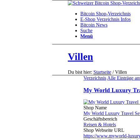
Bitcoin Shop-Verzeichnis
E-Shop Verzeichnis Infos
Bitcoin News
Suche
Menü
Villen
Du bist hier:
Startseite
/
Villen
Verzeichnis
Alle Einträge a
My World Luxury Tra
Shop Name
My World Luxury Travel Se
Geschäftsbereich
Reisen & Hotels
Shop Webseite URL
https://www.myworld-luxuryt