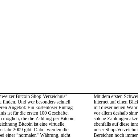
chweizer Bitcoin Shop-Verzeichnis"
Mit dem ersten Schwei
zu finden. Und wer besonders schnell
Internet auf einen Bli
eren Angebot: Ein kostenloser Eintrag
mit dieser neuen Währ
s ist für die ersten 100 Geschäfte,
vor allem deshalb sin
 möglich, die die Zahlung per Bitcoin
solche Zahlungen akzep
ichnung Bitcoin ist eine virtuelle
ebenfalls auf diese in
em Jahr 2009 gibt. Dabei werden die
unser Shop-Verzeichnis
 bei einer "normalen" Währung, nicht
Bereichen noch immer 