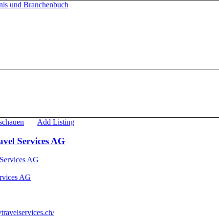
nschauen
Add Listing
vel Services AG
rvices AG
ravelservices.ch/