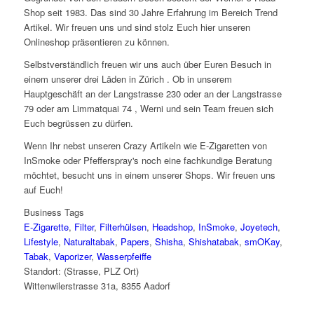
Shop seit 1983. Das sind 30 Jahre Erfahrung im Bereich Trend
Artikel. Wir freuen uns und sind stolz Euch hier unseren
Onlineshop präsentieren zu können.
Selbstverständlich freuen wir uns auch über Euren Besuch in
einem unserer drei Läden in Zürich . Ob in unserem
Hauptgeschäft an der Langstrasse 230 oder an der Langstrasse
79 oder am Limmatquai 74 , Werni und sein Team freuen sich
Euch begrüssen zu dürfen.
Wenn Ihr nebst unseren Crazy Artikeln wie E-Zigaretten von
InSmoke oder Pfefferspray's noch eine fachkundige Beratung
möchtet, besucht uns in einem unserer Shops. Wir freuen uns
auf Euch!
Business Tags
E-Zigarette
,
Filter
,
Filterhülsen
,
Headshop
,
InSmoke
,
Joyetech
,
Lifestyle
,
Naturaltabak
,
Papers
,
Shisha
,
Shishatabak
,
smOKay
,
Tabak
,
Vaporizer
,
Wasserpfeiffe
Standort: (Strasse, PLZ Ort)
Wittenwilerstrasse 31a, 8355 Aadorf