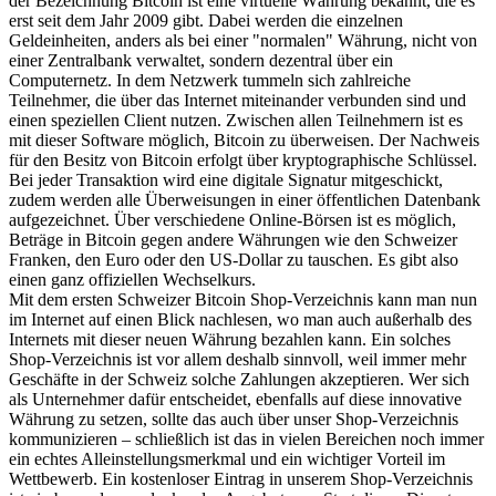
der Bezeichnung Bitcoin ist eine virtuelle Währung bekannt, die es
erst seit dem Jahr 2009 gibt. Dabei werden die einzelnen
Geldeinheiten, anders als bei einer "normalen" Währung, nicht von
einer Zentralbank verwaltet, sondern dezentral über ein
Computernetz. In dem Netzwerk tummeln sich zahlreiche
Teilnehmer, die über das Internet miteinander verbunden sind und
einen speziellen Client nutzen. Zwischen allen Teilnehmern ist es
mit dieser Software möglich, Bitcoin zu überweisen. Der Nachweis
für den Besitz von Bitcoin erfolgt über kryptographische Schlüssel.
Bei jeder Transaktion wird eine digitale Signatur mitgeschickt,
zudem werden alle Überweisungen in einer öffentlichen Datenbank
aufgezeichnet. Über verschiedene Online-Börsen ist es möglich,
Beträge in Bitcoin gegen andere Währungen wie den Schweizer
Franken, den Euro oder den US-Dollar zu tauschen. Es gibt also
einen ganz offiziellen Wechselkurs.
Mit dem ersten Schweizer Bitcoin Shop-Verzeichnis kann man nun
im Internet auf einen Blick nachlesen, wo man auch außerhalb des
Internets mit dieser neuen Währung bezahlen kann. Ein solches
Shop-Verzeichnis ist vor allem deshalb sinnvoll, weil immer mehr
Geschäfte in der Schweiz solche Zahlungen akzeptieren. Wer sich
als Unternehmer dafür entscheidet, ebenfalls auf diese innovative
Währung zu setzen, sollte das auch über unser Shop-Verzeichnis
kommunizieren – schließlich ist das in vielen Bereichen noch immer
ein echtes Alleinstellungsmerkmal und ein wichtiger Vorteil im
Wettbewerb. Ein kostenloser Eintrag in unserem Shop-Verzeichnis