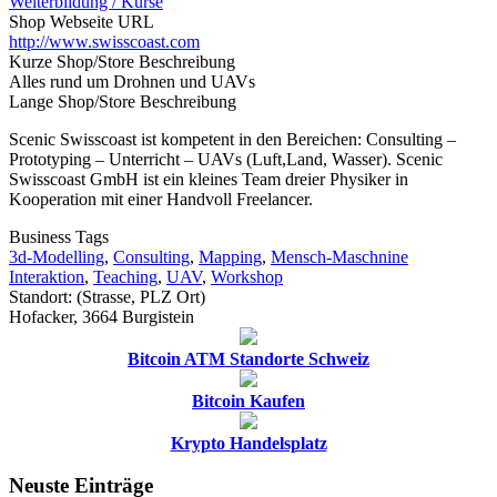
Weiterbildung / Kurse
Shop Webseite URL
http://www.swisscoast.com
Kurze Shop/Store Beschreibung
Alles rund um Drohnen und UAVs
Lange Shop/Store Beschreibung
Scenic Swisscoast ist kompetent in den Bereichen: Consulting –
Prototyping – Unterricht – UAVs (Luft,Land, Wasser). Scenic
Swisscoast GmbH ist ein kleines Team dreier Physiker in
Kooperation mit einer Handvoll Freelancer.
Business Tags
3d-Modelling
,
Consulting
,
Mapping
,
Mensch-Maschnine
Interaktion
,
Teaching
,
UAV
,
Workshop
Standort: (Strasse, PLZ Ort)
Hofacker, 3664 Burgistein
Bitcoin ATM Standorte Schweiz
Bitcoin Kaufen
Krypto Handelsplatz
Neuste Einträge