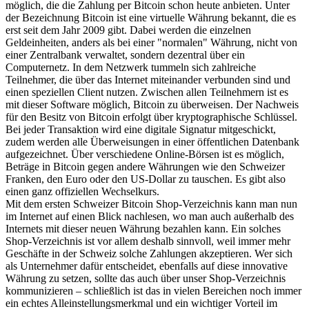
möglich, die die Zahlung per Bitcoin schon heute anbieten. Unter
der Bezeichnung Bitcoin ist eine virtuelle Währung bekannt, die es
erst seit dem Jahr 2009 gibt. Dabei werden die einzelnen
Geldeinheiten, anders als bei einer "normalen" Währung, nicht von
einer Zentralbank verwaltet, sondern dezentral über ein
Computernetz. In dem Netzwerk tummeln sich zahlreiche
Teilnehmer, die über das Internet miteinander verbunden sind und
einen speziellen Client nutzen. Zwischen allen Teilnehmern ist es
mit dieser Software möglich, Bitcoin zu überweisen. Der Nachweis
für den Besitz von Bitcoin erfolgt über kryptographische Schlüssel.
Bei jeder Transaktion wird eine digitale Signatur mitgeschickt,
zudem werden alle Überweisungen in einer öffentlichen Datenbank
aufgezeichnet. Über verschiedene Online-Börsen ist es möglich,
Beträge in Bitcoin gegen andere Währungen wie den Schweizer
Franken, den Euro oder den US-Dollar zu tauschen. Es gibt also
einen ganz offiziellen Wechselkurs.
Mit dem ersten Schweizer Bitcoin Shop-Verzeichnis kann man nun
im Internet auf einen Blick nachlesen, wo man auch außerhalb des
Internets mit dieser neuen Währung bezahlen kann. Ein solches
Shop-Verzeichnis ist vor allem deshalb sinnvoll, weil immer mehr
Geschäfte in der Schweiz solche Zahlungen akzeptieren. Wer sich
als Unternehmer dafür entscheidet, ebenfalls auf diese innovative
Währung zu setzen, sollte das auch über unser Shop-Verzeichnis
kommunizieren – schließlich ist das in vielen Bereichen noch immer
ein echtes Alleinstellungsmerkmal und ein wichtiger Vorteil im