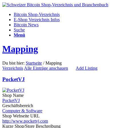
Bitcoin Shop-Verzeichnis
E-Shop Verzeichnis Infos
Bitcoin News
Suche
Menü
Mapping
Du bist hier:
Startseite
/
Mapping
Verzeichnis
Alle Einträge anschauen
Add Listing
PocketVJ
Shop Name
PocketVJ
Geschäftsbereich
Computer & Software
Shop Webseite URL
http://www.pocketvj.com
Kurze Shop/Store Beschreibung