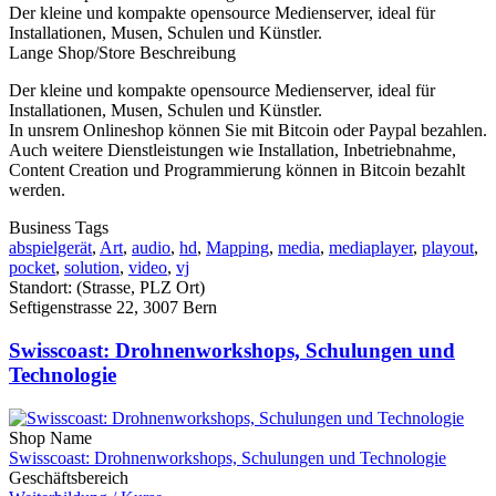
Der kleine und kompakte opensource Medienserver, ideal für
Installationen, Musen, Schulen und Künstler.
Lange Shop/Store Beschreibung
Der kleine und kompakte opensource Medienserver, ideal für
Installationen, Musen, Schulen und Künstler.
In unsrem Onlineshop können Sie mit Bitcoin oder Paypal bezahlen.
Auch weitere Dienstleistungen wie Installation, Inbetriebnahme,
Content Creation und Programmierung können in Bitcoin bezahlt
werden.
Business Tags
abspielgerät
,
Art
,
audio
,
hd
,
Mapping
,
media
,
mediaplayer
,
playout
,
pocket
,
solution
,
video
,
vj
Standort: (Strasse, PLZ Ort)
Seftigenstrasse 22, 3007 Bern
Swisscoast: Drohnenworkshops, Schulungen und
Technologie
Shop Name
Swisscoast: Drohnenworkshops, Schulungen und Technologie
Geschäftsbereich