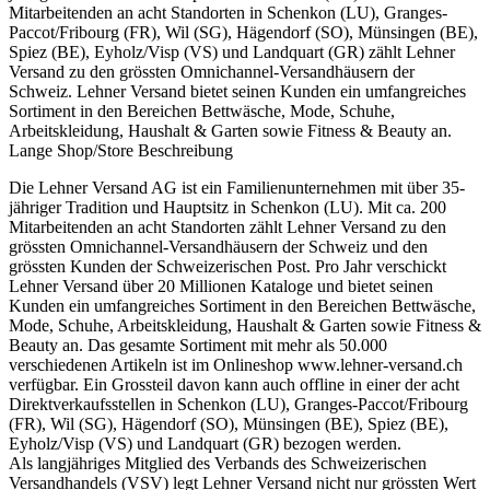
Mitarbeitenden an acht Standorten in Schenkon (LU), Granges-
Paccot/Fribourg (FR), Wil (SG), Hägendorf (SO), Münsingen (BE),
Spiez (BE), Eyholz/Visp (VS) und Landquart (GR) zählt Lehner
Versand zu den grössten Omnichannel-Versandhäusern der
Schweiz. Lehner Versand bietet seinen Kunden ein umfangreiches
Sortiment in den Bereichen Bettwäsche, Mode, Schuhe,
Arbeitskleidung, Haushalt & Garten sowie Fitness & Beauty an.
Lange Shop/Store Beschreibung
Die Lehner Versand AG ist ein Familienunternehmen mit über 35-
jähriger Tradition und Hauptsitz in Schenkon (LU). Mit ca. 200
Mitarbeitenden an acht Standorten zählt Lehner Versand zu den
grössten Omnichannel-Versandhäusern der Schweiz und den
grössten Kunden der Schweizerischen Post. Pro Jahr verschickt
Lehner Versand über 20 Millionen Kataloge und bietet seinen
Kunden ein umfangreiches Sortiment in den Bereichen Bettwäsche,
Mode, Schuhe, Arbeitskleidung, Haushalt & Garten sowie Fitness &
Beauty an. Das gesamte Sortiment mit mehr als 50.000
verschiedenen Artikeln ist im Onlineshop www.lehner-versand.ch
verfügbar. Ein Grossteil davon kann auch offline in einer der acht
Direktverkaufsstellen in Schenkon (LU), Granges-Paccot/Fribourg
(FR), Wil (SG), Hägendorf (SO), Münsingen (BE), Spiez (BE),
Eyholz/Visp (VS) und Landquart (GR) bezogen werden.
Als langjähriges Mitglied des Verbands des Schweizerischen
Versandhandels (VSV) legt Lehner Versand nicht nur grössten Wert