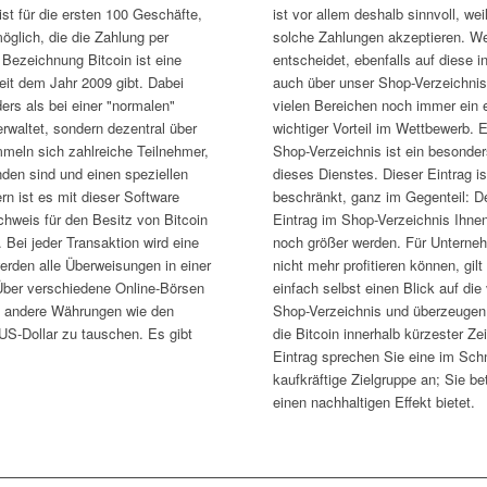
st für die ersten 100 Geschäfte,
ist vor allem deshalb sinnvoll, w
glich, die die Zahlung per
solche Zahlungen akzeptieren. We
 Bezeichnung Bitcoin ist eine
entscheidet, ebenfalls auf diese 
seit dem Jahr 2009 gibt. Dabei
auch über unser Shop-Verzeichnis 
ers als bei einer "normalen"
vielen Bereichen noch immer ein 
rwaltet, sondern dezentral über
wichtiger Vorteil im Wettbewerb. 
meln sich zahlreiche Teilnehmer,
Shop-Verzeichnis ist ein besonde
nden sind und einen speziellen
dieses Dienstes. Dieser Eintrag is
rn ist es mit dieser Software
beschränkt, ganz im Gegenteil: De
chweis für den Besitz von Bitcoin
Eintrag im Shop-Verzeichnis Ihnen
 Bei jeder Transaktion wird eine
noch größer werden. Für Unterne
erden alle Überweisungen in einer
nicht mehr profitieren können, gilt
Über verschiedene Online-Börsen
einfach selbst einen Blick auf di
en andere Währungen wie den
Shop-Verzeichnis und überzeugen 
US-Dollar zu tauschen. Es gibt
die Bitcoin innerhalb kürzester Zei
.
Eintrag sprechen Sie eine im Sch
kaufkräftige Zielgruppe an; Sie be
einen nachhaltigen Effekt bietet.