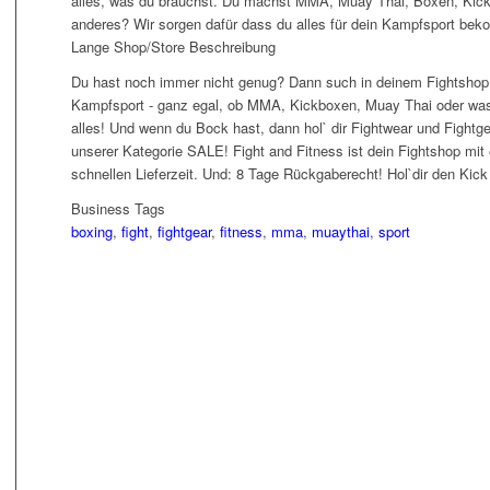
alles, was du brauchst. Du machst MMA, Muay Thai, Boxen, Kick
anderes? Wir sorgen dafür dass du alles für dein Kampfsport be
Lange Shop/Store Beschreibung
Du hast noch immer nicht genug? Dann such in deinem Fightshop
Kampfsport - ganz egal, ob MMA, Kickboxen, Muay Thai oder was 
alles! Und wenn du Bock hast, dann hol` dir Fightwear und Fightge
unserer Kategorie SALE! Fight and Fitness ist dein Fightshop mi
schnellen Lieferzeit. Und: 8 Tage Rückgaberecht! Hol`dir den Kic
Business Tags
boxing
,
fight
,
fightgear
,
fitness
,
mma
,
muaythai
,
sport