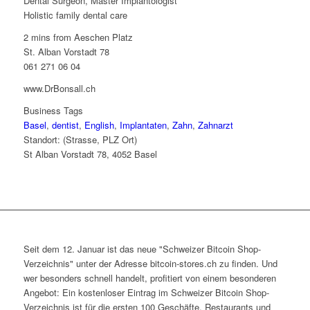
Dental Surgeon, Master Implantologist
Holistic family dental care
2 mins from Aeschen Platz
St. Alban Vorstadt 78
061 271 06 04
www.DrBonsall.ch
Business Tags
Basel
,
dentist
,
English
,
Implantaten
,
Zahn
,
Zahnarzt
Standort: (Strasse, PLZ Ort)
St Alban Vorstadt 78, 4052 Basel
Seit dem 12. Januar ist das neue "Schweizer Bitcoin Shop-
Verzeichnis" unter der Adresse bitcoin-stores.ch zu finden. Und
wer besonders schnell handelt, profitiert von einem besonderen
Angebot: Ein kostenloser Eintrag im Schweizer Bitcoin Shop-
Verzeichnis ist für die ersten 100 Geschäfte, Restaurants und