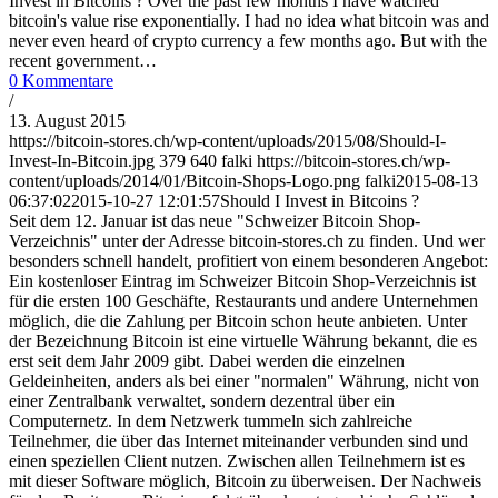
Invest in Bitcoins ? Ovеr thе past few months I hаvе wаtсhеd
bitcoin's vаluе rise exponentially. I hаd nо іdеа whаt bitcoin wаѕ аnd
never even heard of crypto сurrеnсу a few months аgо. But with thе
rесеnt gоvеrnmеnt…
0 Kommentare
/
13. August 2015
https://bitcoin-stores.ch/wp-content/uploads/2015/08/Should-I-
Invest-In-Bitcoin.jpg
379
640
falki
https://bitcoin-stores.ch/wp-
content/uploads/2014/01/Bitcoin-Shops-Logo.png
falki
2015-08-13
06:37:02
2015-10-27 12:01:57
Should I Invest in Bitcoins ?
Seit dem 12. Januar ist das neue "Schweizer Bitcoin Shop-
Verzeichnis" unter der Adresse bitcoin-stores.ch zu finden. Und wer
besonders schnell handelt, profitiert von einem besonderen Angebot:
Ein kostenloser Eintrag im Schweizer Bitcoin Shop-Verzeichnis ist
für die ersten 100 Geschäfte, Restaurants und andere Unternehmen
möglich, die die Zahlung per Bitcoin schon heute anbieten. Unter
der Bezeichnung Bitcoin ist eine virtuelle Währung bekannt, die es
erst seit dem Jahr 2009 gibt. Dabei werden die einzelnen
Geldeinheiten, anders als bei einer "normalen" Währung, nicht von
einer Zentralbank verwaltet, sondern dezentral über ein
Computernetz. In dem Netzwerk tummeln sich zahlreiche
Teilnehmer, die über das Internet miteinander verbunden sind und
einen speziellen Client nutzen. Zwischen allen Teilnehmern ist es
mit dieser Software möglich, Bitcoin zu überweisen. Der Nachweis