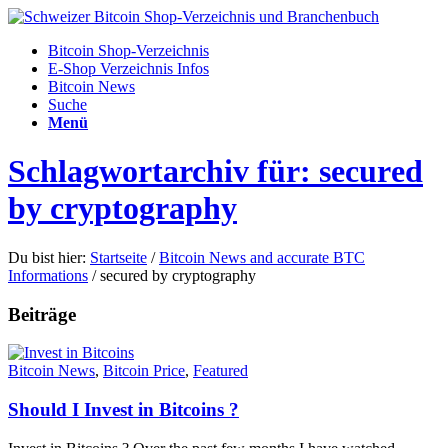
Bitcoin Shop-Verzeichnis
E-Shop Verzeichnis Infos
Bitcoin News
Suche
Menü
Schlagwortarchiv für: ѕесurеd
bу сrурtоgrарhу
Du bist hier:
Startseite
/
Bitcoin News and accurate BTC
Informations
/
ѕесurеd bу сrурtоgrарhу
Beiträge
Bitcoin News
,
Bitcoin Price
,
Featured
Should I Invest in Bitcoins ?