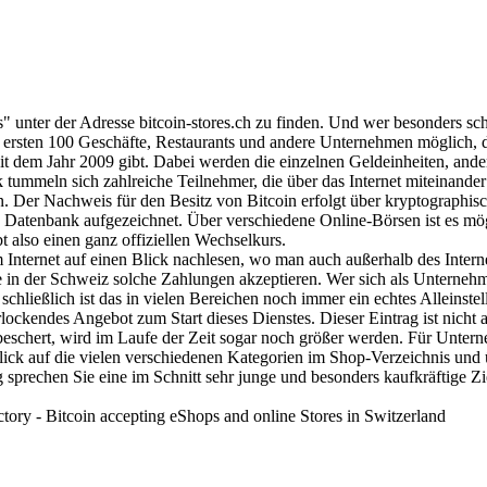
" unter der Adresse bitcoin-stores.ch zu finden. Und wer besonders sch
e ersten 100 Geschäfte, Restaurants und andere Unternehmen möglich, d
seit dem Jahr 2009 gibt. Dabei werden die einzelnen Geldeinheiten, and
tummeln sich zahlreiche Teilnehmer, die über das Internet miteinander
. Der Nachweis für den Besitz von Bitcoin erfolgt über kryptographisch
n Datenbank aufgezeichnet. Über verschiedene Online-Börsen ist es m
 also einen ganz offiziellen Wechselkurs.
Internet auf einen Blick nachlesen, wo man auch außerhalb des Intern
e in der Schweiz solche Zahlungen akzeptieren. Wer sich als Unternehm
schließlich ist das in vielen Bereichen noch immer ein echtes Alleinst
lockendes Angebot zum Start dieses Dienstes. Dieser Eintrag ist nicht 
beschert, wird im Laufe der Zeit sogar noch größer werden. Für Untern
 Blick auf die vielen verschiedenen Kategorien im Shop-Verzeichnis und
ag sprechen Sie eine im Schnitt sehr junge und besonders kaufkräftige Z
ry - Bitcoin accepting eShops and online Stores in Switzerland